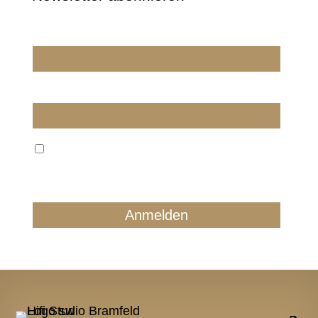
Wir dürfen wir Sie ansprechen?
E-Mail
Wir verarbeiten Ihre E-Mail ausschließlich zum
regelmäßigen Newsletterversand. Sie können jederzeit
form- und kostenlos für die Zukunft widersprechen.
Details finden Sie in unserer Datenschutzerklärung.