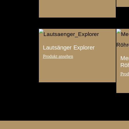
Lautsänger Explorer
Men
Röh