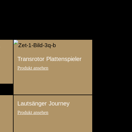
r
Transrotor Plattenspieler
Lautsänger Journey