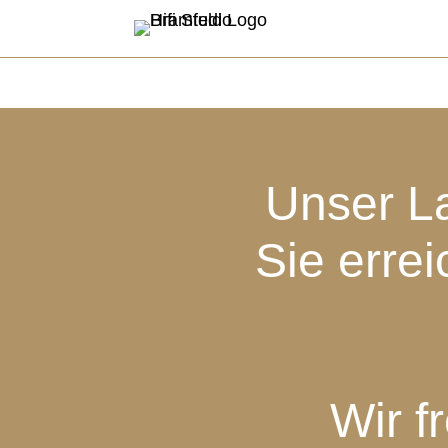
Unser La
Sie errei
Wir f