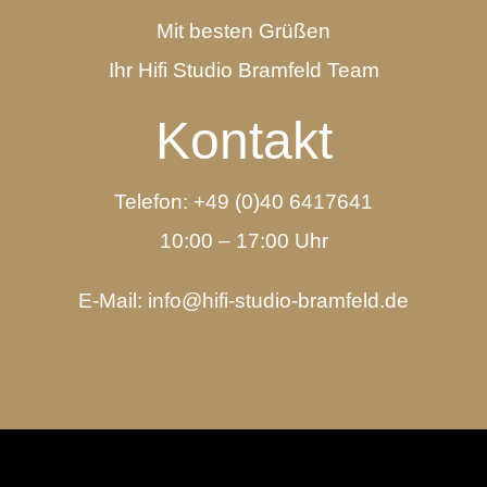
Mit besten Grüßen
Ihr Hifi Studio Bramfeld Team
Kontakt
Telefon: +49 (0)40 6417641
10:00 – 17:00 Uhr
E-Mail:
info@hifi-studio-bramfeld.de