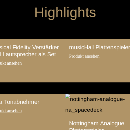
Highlights
ical Fidelity Verstärker
musicHall Plattenspiele
 Lautsprecher als Set
ra Tonabnehmer
Nottingham Analogue