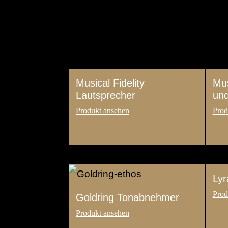
Musical Fidelity
Mus
Lautsprecher
und
Ly
Goldring Tonabnehmer