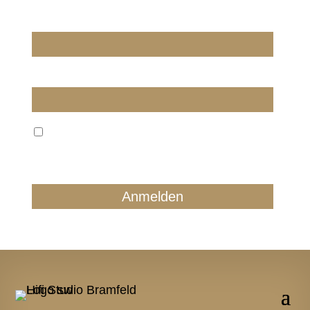
Wir dürfen wir Sie ansprechen?
E-Mail
Wir verarbeiten Ihre E-Mail ausschließlich zum
regelmäßigen Newsletterversand. Sie können jederzeit
form- und kostenlos für die Zukunft widersprechen.
Details finden Sie in unserer Datenschutzerklärung.