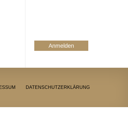
Mail ausschließlich zum
regelmäßigen
Newsletterversand. Sie
können jederzeit form- und
kostenlos für die Zukunft
widersprechen. Details finden
Sie in unserer
Datenschutzerklärung.
ESSUM
DATENSCHUTZERKLÄRUNG