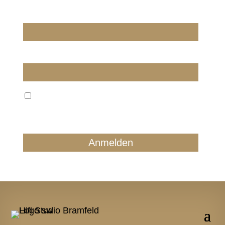
Wir dürfen wir Sie ansprechen?
E-Mail
Wir verarbeiten Ihre E-Mail ausschließlich zum
regelmäßigen Newsletterversand. Sie können jederzeit
form- und kostenlos für die Zukunft widersprechen.
Details finden Sie in unserer Datenschutzerklärung.