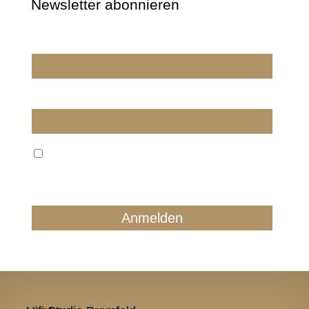
Newsletter abonnieren
Wir dürfen wir Sie ansprechen?
E-Mail
Wir verarbeiten Ihre E-Mail ausschließlich zum
regelmäßigen Newsletterversand. Sie können jederzeit
form- und kostenlos für die Zukunft widersprechen.
Details finden Sie in unserer Datenschutzerklärung.