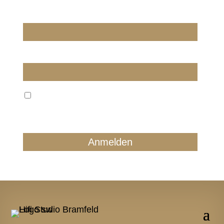
Wir dürfen wir Sie ansprechen?
E-Mail
Wir verarbeiten Ihre E-Mail ausschließlich zum
regelmäßigen Newsletterversand. Sie können jederzeit
form- und kostenlos für die Zukunft widersprechen.
Details finden Sie in unserer Datenschutzerklärung.