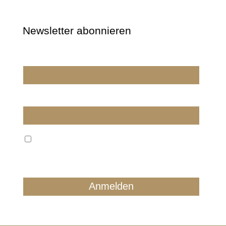
Newsletter abonnieren
Wir dürfen wir Sie ansprechen?
E-Mail
Wir verarbeiten Ihre E-Mail ausschließlich zum
regelmäßigen Newsletterversand. Sie können jederzeit
form- und kostenlos für die Zukunft widersprechen.
Details finden Sie in unserer Datenschutzerklärung.