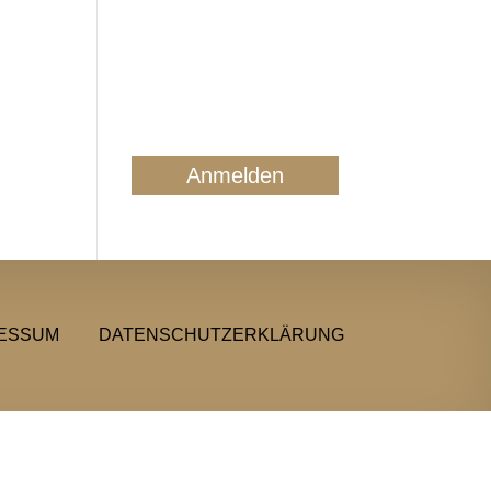
Mail ausschließlich zum
regelmäßigen
Newsletterversand. Sie
können jederzeit form- und
kostenlos für die Zukunft
widersprechen. Details finden
Sie in unserer
Datenschutzerklärung.
ESSUM
DATENSCHUTZERKLÄRUNG