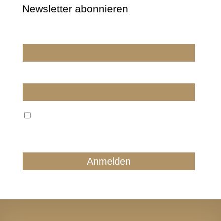
Newsletter abonnieren
Wir dürfen wir Sie ansprechen?
E-Mail
Wir verarbeiten Ihre E-Mail ausschließlich zum
regelmäßigen Newsletterversand. Sie können jederzeit
form- und kostenlos für die Zukunft widersprechen.
Details finden Sie in unserer Datenschutzerklärung.