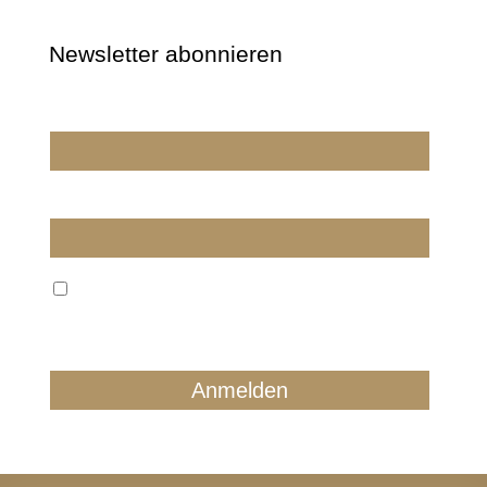
Newsletter abonnieren
Wir dürfen wir Sie ansprechen?
E-Mail
Wir verarbeiten Ihre E-Mail ausschließlich zum
regelmäßigen Newsletterversand. Sie können jederzeit
form- und kostenlos für die Zukunft widersprechen.
Details finden Sie in unserer Datenschutzerklärung.