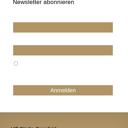
Newsletter abonnieren
Wir dürfen wir Sie ansprechen?
E-Mail
Wir verarbeiten Ihre E-Mail ausschließlich zum
regelmäßigen Newsletterversand. Sie können jederzeit
form- und kostenlos für die Zukunft widersprechen.
Details finden Sie in unserer Datenschutzerklärung.