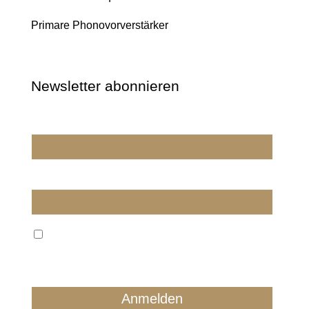
Primare Phonovorverstärker
Newsletter abonnieren
Wir dürfen wir Sie ansprechen?
E-Mail
Wir verarbeiten Ihre E-Mail ausschließlich zum
regelmäßigen Newsletterversand. Sie können jederzeit
form- und kostenlos für die Zukunft widersprechen.
Details finden Sie in unserer Datenschutzerklärung.