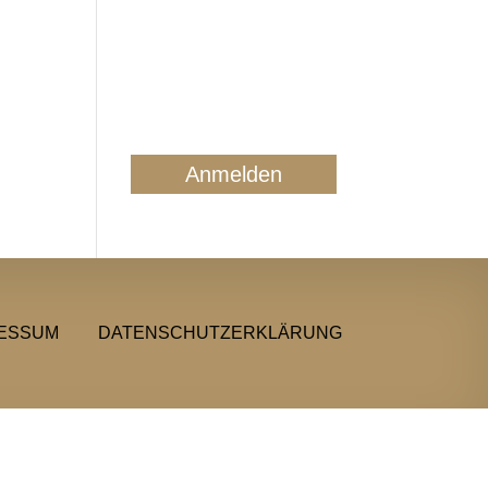
Mail ausschließlich zum
regelmäßigen
Newsletterversand. Sie
können jederzeit form- und
kostenlos für die Zukunft
widersprechen. Details finden
Sie in unserer
Datenschutzerklärung.
ESSUM
DATENSCHUTZERKLÄRUNG