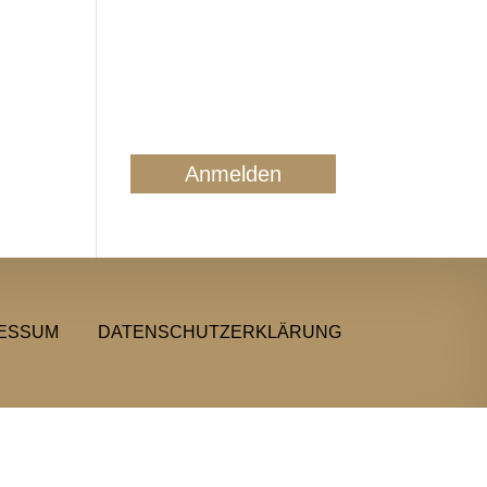
Mail ausschließlich zum
regelmäßigen
Newsletterversand. Sie
können jederzeit form- und
kostenlos für die Zukunft
widersprechen. Details finden
Sie in unserer
Datenschutzerklärung.
ESSUM
DATENSCHUTZERKLÄRUNG