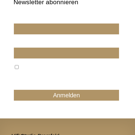
Newsletter abonnieren
Wir dürfen wir Sie ansprechen?
E-Mail
Wir verarbeiten Ihre E-Mail ausschließlich zum
regelmäßigen Newsletterversand. Sie können jederzeit
form- und kostenlos für die Zukunft widersprechen.
Details finden Sie in unserer Datenschutzerklärung.