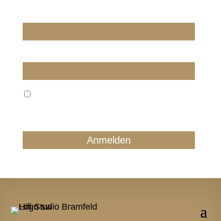
Wir dürfen wir Sie ansprechen?
E-Mail
Wir verarbeiten Ihre E-Mail ausschließlich zum
regelmäßigen Newsletterversand. Sie können jederzeit
form- und kostenlos für die Zukunft widersprechen.
Details finden Sie in unserer Datenschutzerklärung.