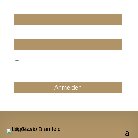
Wir dürfen wir Sie ansprechen?
E-Mail
Wir verarbeiten Ihre E-Mail ausschließlich zum
regelmäßigen Newsletterversand. Sie können jederzeit
form- und kostenlos für die Zukunft widersprechen.
Details finden Sie in unserer Datenschutzerklärung.