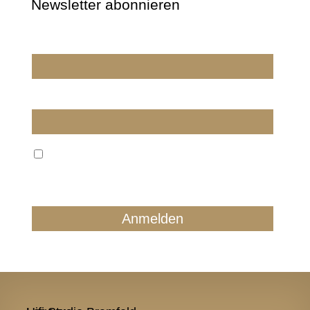
Newsletter abonnieren
Wir dürfen wir Sie ansprechen?
E-Mail
Wir verarbeiten Ihre E-Mail ausschließlich zum
regelmäßigen Newsletterversand. Sie können jederzeit
form- und kostenlos für die Zukunft widersprechen.
Details finden Sie in unserer Datenschutzerklärung.