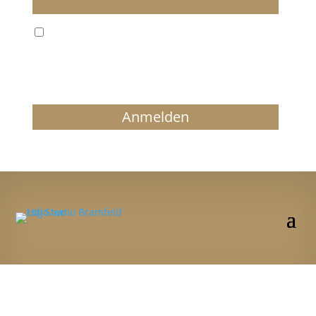
Wir verarbeiten Ihre E-Mail ausschließlich zum
regelmäßigen Newsletterversand. Sie können
jederzeit form- und kostenlos für die Zukunft
widersprechen. Details finden Sie in unserer
Datenschutzerklärung.