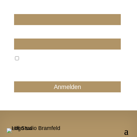
Wir dürfen wir Sie ansprechen?
E-Mail
Wir verarbeiten Ihre E-Mail ausschließlich zum
regelmäßigen Newsletterversand. Sie können jederzeit
form- und kostenlos für die Zukunft widersprechen.
Details finden Sie in unserer Datenschutzerklärung.